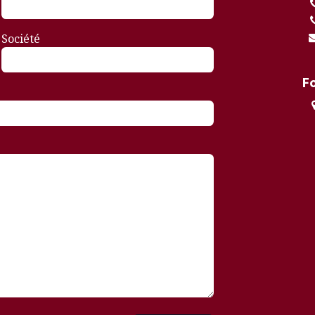
Société
F
1