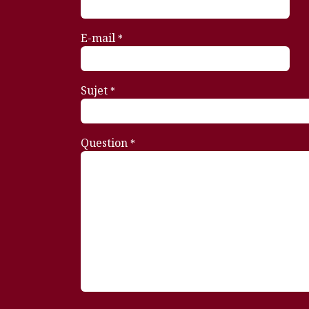
E-mail
*
Sujet
*
Question
*